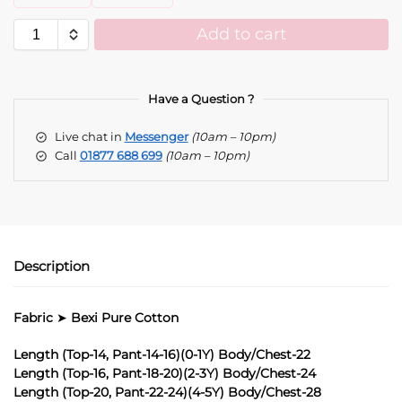
Add to cart
A
l
t
Have a Question ?
e
Live chat in
Messenger
(10am – 10pm)
r
Call
01877 688 699
(10am – 10pm)
n
a
t
i
v
e
Description
:
Fabric
➤
Bexi Pure Cotton
Length (Top-14, Pant-14-16)(0-1Y) Body/Chest-22
Length (Top-16, Pant-18-20)(2-3Y) Body/Chest-24
Length (Top-20, Pant-22-24)(4-5Y) Body/Chest-28