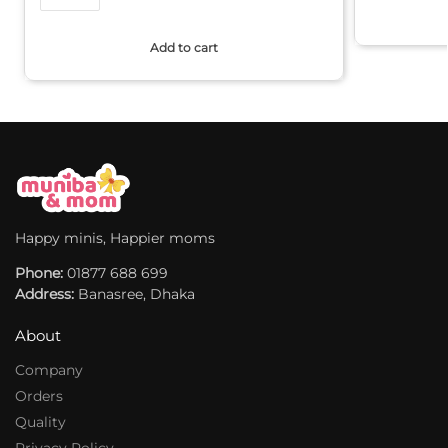
l
A
t
Add to cart
l
e
t
r
e
n
r
a
n
t
a
i
t
v
i
e
v
Happy minis, Happier moms
:
e
Phone:
:
01877 688 699
Address:
Banasree, Dhaka
About
Company
Orders
Quality
Privacy Policy