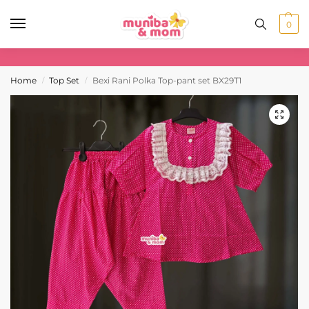
0
Home
Top Set
Bexi Rani Polka Top-pant set BX29T1
/
/