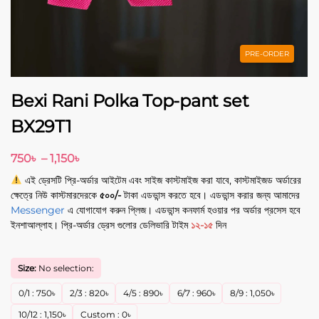
PRE-ORDER
Bexi Rani Polka Top-pant set
BX29T1
750
৳
–
1,150
৳
এই ড্রেসটি প্রি-অর্ডার আইটেম এবং সাইজ কাস্টমাইজ করা যাবে, কাস্টমাইজড অর্ডারের
ক্ষেত্রে নিউ কাস্টমারদেরকে
৫০০/-
টাকা এডভান্স করতে হবে। এডভান্স করার জন্য আমাদের
Messenger
এ যোগাযোগ করুন প্লিজ। এডভান্স কনফার্ম হওয়ার পর অর্ডার প্রসেস হবে
ইনশাআল্লাহ। প্রি-অর্ডার ড্রেস গুলোর ডেলিভারি টাইম
১২-১৫
দিন
Size:
No selection:
0/1
:
750
৳
2/3
:
820
৳
4/5
:
890
৳
6/7
:
960
৳
8/9
:
1,050
৳
10/12
:
1,150
৳
Custom
:
0
৳