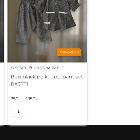
PRE-ORDER
TOP SET
,
CUSTOMIZABLE
Bexi black polka Top-pant set
BX38T1
750
৳
–
1,150
৳
A
l
t
e
r