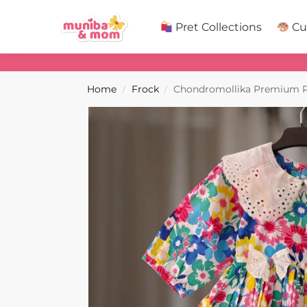
Search
Pret Collections
Cu
Home
Frock
Chondromollika Premium P
/
/