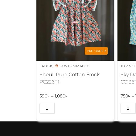
PRE-ORDER
FROCK
,
CUSTOMIZABLE
TOP SET
Sheuli Pure Cotton Frock
Sky Da
PC226T1
CC136
590
৳
–
1,080
৳
750
৳
–
A
A
l
l
t
t
e
e
r
r