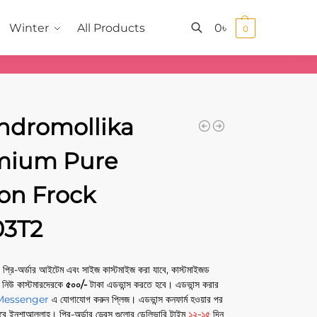
0
৳
Winter
All Products
0
Search
ndromollika
mium Pure
on Frock
03T2
 প্রি-অর্ডার আইটেম এবং সাইজ কাস্টমাইজ করা যাবে, কাস্টমাইজড
রে নিউ কাস্টমারদেরকে
৫০০/-
টাকা এডভান্স করতে হবে। এডভান্স করার
Messenger
এ যোগাযোগ করুন প্লিজ। এডভান্স কনফার্ম হওয়ার পর
হবে ইনশাআল্লাহ। প্রি-অর্ডার ড্রেস গুলোর ডেলিভারি টাইম
১২-১৫
দিন