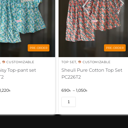
PRE-ORDER
PRE-ORDER
,
CUSTOMIZABLE
TOP SET
,
CUSTOMIZABLE
isy Top-pant set
Sheuli Pure Cotton Top Set
T2
PC226T2
1,220
৳
690
৳
–
1,050
৳
A
l
t
e
r