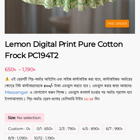
PRE-ORDER
Lemon Digital Print Pure Cotton
Frock PC194T2
650
৳
–
1,190
৳
এই ড্রেসটি প্রি-অর্ডার আইটেম এবং সাইজ কাস্টমাইজ করা যাবে, কাস্টমাইজড অর্ডারের
ক্ষেত্রে নিউ কাস্টমারদেরকে
৫০০/-
টাকা এডভান্স করতে হবে। এডভান্স করার জন্য আমাদের
Messenger
এ যোগাযোগ করুন প্লিজ। এডভান্স কনফার্ম হওয়ার পর অর্ডার প্রসেস হবে
ইনশাআল্লাহ। প্রি-অর্ডার ড্রেস গুলোর ডেলিভারি টাইম
১২-১৫
দিন
Size:
No selection:
Custom
:
0
৳
0/1
:
650
৳
2/3
:
790
৳
4/5
:
890
৳
6/7
:
990
৳
8/9
:
1,090
৳
10/12
:
1,190
৳