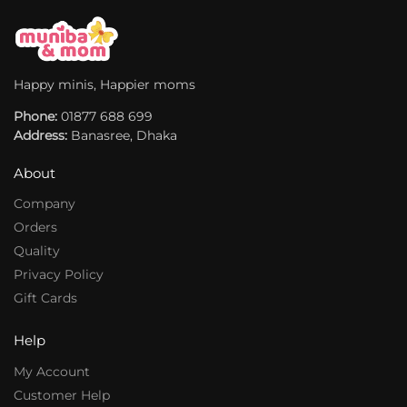
a
a
t
t
i
i
v
v
Happy minis, Happier moms
e
e
Phone:
:
01877 688 699
:
Address:
Banasree, Dhaka
About
Company
Orders
Quality
Privacy Policy
Gift Cards
Help
My Account
Customer Help