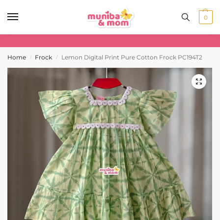
0
Home
Frock
Lemon Digital Print Pure Cotton Frock PC194T2
/
/