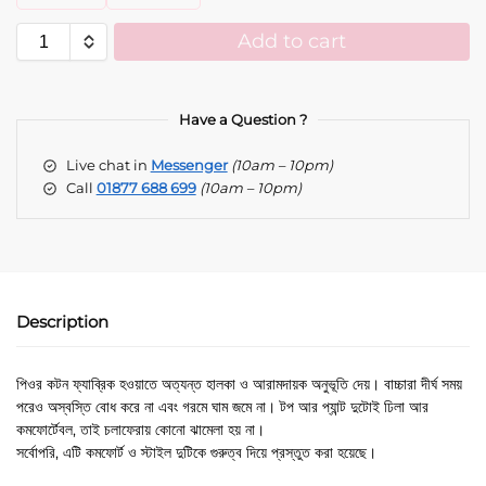
Add to cart
A
l
t
Have a Question ?
e
Live chat in
Messenger
(10am – 10pm)
r
Call
01877 688 699
(10am – 10pm)
n
a
t
i
v
e
Description
:
পিওর কটন ফ্যাব্রিক হওয়াতে অত্যন্ত হালকা ও আরামদায়ক অনুভূতি দেয়। বাচ্চারা দীর্ঘ সময়
পরেও অস্বস্তি বোধ করে না এবং গরমে ঘাম জমে না। টপ আর প্যান্ট দুটোই ঢিলা আর
কমফোর্টেবল, তাই চলাফেরায় কোনো ঝামেলা হয় না।
সর্বোপরি, এটি কমফোর্ট ও স্টাইল দুটিকে গুরুত্ব দিয়ে প্রস্তুত করা হয়েছে।