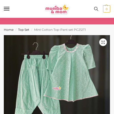
0
Home
Top Set
Mint Cotton Top-Pant set PC212T1
/
/