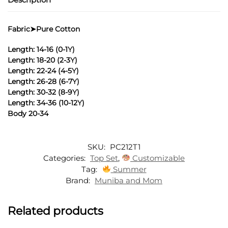
r
n
a
Fabric➤Pure Cotton
t
i
Length: 14-16 (0-1Y)
v
Length: 18-20 (2-3Y)
e
Length: 22-24 (4-5Y)
:
Length: 26-28 (6-7Y)
Length: 30-32 (8-9Y)
Length: 34-36 (10-12Y)
Body 20-34
SKU:
PC212T1
Categories:
Top Set
,
Customizable
Tag:
Summer
Brand:
Muniba and Mom
Related products