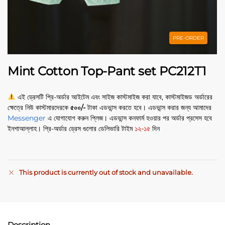
PRE-ORDER
Mint Cotton Top-Pant set PC212T1
এই ড্রেসটি প্রি-অর্ডার আইটেম এবং সাইজ কাস্টমাইজ করা যাবে, কাস্টমাইজড অর্ডারের
ক্ষেত্রে নিউ কাস্টমারদেরকে
৫০০/-
টাকা এডভান্স করতে হবে। এডভান্স করার জন্য আমাদের
Messenger
এ যোগাযোগ করুন প্লিজ। এডভান্স কনফার্ম হওয়ার পর অর্ডার প্রসেস হবে
ইনশাআল্লাহ। প্রি-অর্ডার ড্রেস গুলোর ডেলিভারি টাইম
১২-১৫
দিন
This product is currently out of stock and unavailable.
A
l
t
e
Description