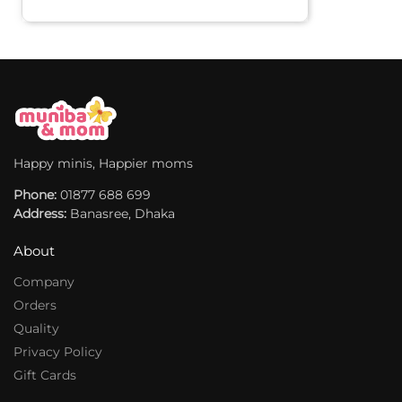
t
e
r
n
a
t
i
v
Happy minis, Happier moms
e
Phone:
:
01877 688 699
Address:
Banasree, Dhaka
About
Company
Orders
Quality
Privacy Policy
Gift Cards