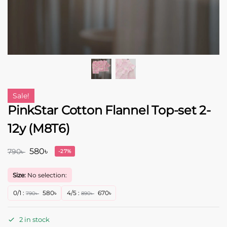
Sale!
PinkStar Cotton Flannel Top-set 2-
12y (M8T6)
580
৳
790
৳
-27%
Size:
No selection:
0/1
:
580
৳
4/5
:
670
৳
790
৳
890
৳
2 in stock