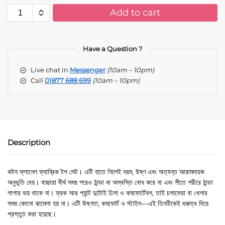
Add to cart
A
l
t
Have a Question ?
e
Live chat in
Messenger
(10am – 10pm)
r
Call
01877 688 699
(10am – 10pm)
n
a
t
i
v
e
Description
:
কটন ফ্লানেল ফ্যাব্রিক টপ সেট। এটি হাতে নিলেই নরম, উষ্ণ এবং অত্যন্ত আরামদায়ক
অনুভূতি দেয়। বাচ্চারা দীর্ঘ সময় পরেও ঠান্ডা বা অস্বস্তি বোধ করে না এবং শীতে শরীরে ঠান্ডা
লাগার ভয় থাকে না। ফ্রক আর প্যান্ট দুটোই ঢিলা ও কমফোর্টেবল, তাই চলাফেরা বা খেলার
সময় কোনো ঝামেলা হয় না। এটি উষ্ণতা, কমফোর্ট ও স্টাইল—এই তিনটিকেই গুরুত্ব দিয়ে
প্রস্তুত করা হয়েছে।