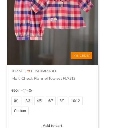
PRE-ORDER
TOP SET
,
CUSTOMIZABLE
Multi Check Flannel Top-set FL75T3
690
৳
–
1,140
৳
0/1
2/3
4/5
6/7
8/9
10/12
Custom
A
Add to cart
l