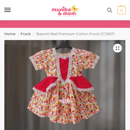
0
Home
Frock
Basonti Red Premium Cotton Frock CC106T1
/
/