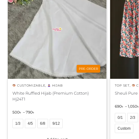
PRE-ORDER
CUSTOMIZABLE
,
HIJAB
TOP SET
,
C
White Ruffled Hijab (Premium Cotton)
Sheuli Pure
Hj24T1
690
৳
–
1,050
500
৳
–
790
৳
0/1
2/3
1/3
4/5
6/8
9/12
Custom
A