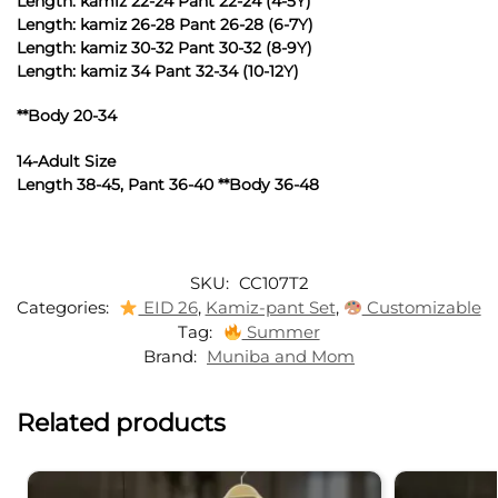
Length: kamiz 22-24 Pant 22-24 (4-5Y)
Length: kamiz 26-28 Pant 26-28 (6-7Y)
Length: kamiz 30-32 Pant 30-32 (8-9Y)
Length: kamiz 34 Pant 32-34 (10-12Y)
**Body 20-34
14-Adult Size
Length 38-45, Pant 36-40 **Body 36-48
SKU:
CC107T2
Categories:
EID 26
,
Kamiz-pant Set
,
Customizable
Tag:
Summer
Brand:
Muniba and Mom
Related products