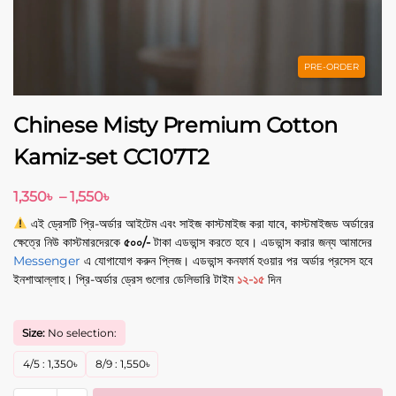
PRE-ORDER
Chinese Misty Premium Cotton
Kamiz-set CC107T2
1,350
৳
–
1,550
৳
এই ড্রেসটি প্রি-অর্ডার আইটেম এবং সাইজ কাস্টমাইজ করা যাবে, কাস্টমাইজড অর্ডারের
ক্ষেত্রে নিউ কাস্টমারদেরকে
৫০০/-
টাকা এডভান্স করতে হবে। এডভান্স করার জন্য আমাদের
Messenger
এ যোগাযোগ করুন প্লিজ। এডভান্স কনফার্ম হওয়ার পর অর্ডার প্রসেস হবে
ইনশাআল্লাহ। প্রি-অর্ডার ড্রেস গুলোর ডেলিভারি টাইম
১২-১৫
দিন
Size:
No selection:
4/5
:
1,350
৳
8/9
:
1,550
৳