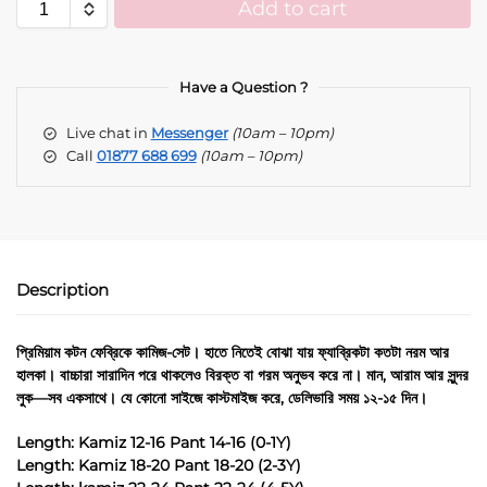
Add to cart
A
l
t
Have a Question ?
e
Live chat in
Messenger
(10am – 10pm)
r
Call
01877 688 699
(10am – 10pm)
n
a
t
i
v
e
Description
:
প্রিমিয়াম কটন ফেব্রিকে কামিজ-সেট। হাতে নিতেই বোঝা যায় ফ্যাব্রিকটা কতটা নরম আর
হালকা। বাচ্চারা সারাদিন পরে থাকলেও বিরক্ত বা গরম অনুভব করে না। মান, আরাম আর সুন্দর
লুক—সব একসাথে। যে কোনো সাইজে কাস্টমাইজ করে, ডেলিভারি সময় ১২-১৫ দিন।
Length: Kamiz 12-16 Pant 14-16 (0-1Y)
Length: Kamiz 18-20 Pant 18-20 (2-3Y)