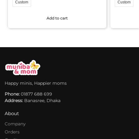
Custom
Custom
A
A
Add to cart
l
l
t
t
e
e
r
r
n
n
a
a
t
t
i
i
v
v
e
e
Happy minis, Happier moms
:
:
Phone:
01877 688 699
Address:
Banasree, Dhaka
About
Company
Orders