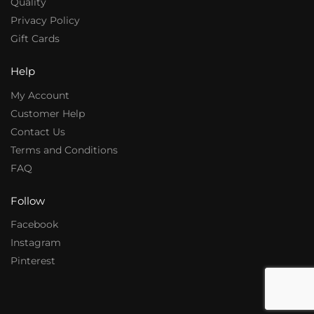
Quality
Privacy Policy
Gift Cards
Help
My Account
Customer Help
Contact Us
Terms and Conditions
FAQ
Follow
Facebook
Instagram
Pinterest