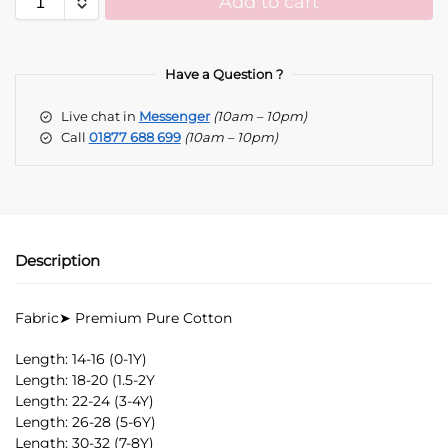
Add to cart
A
l
t
Have a Question ?
e
Live chat in
Messenger
(10am – 10pm)
r
Call
01877 688 699
(10am – 10pm)
n
a
t
i
v
e
Description
:
Fabric➤ Premium Pure Cotton
Length: 14-16 (0-1Y)
Length: 18-20 (1.5-2Y
Length: 22-24 (3-4Y)
Length: 26-28 (5-6Y)
Length: 30-32 (7-8Y)