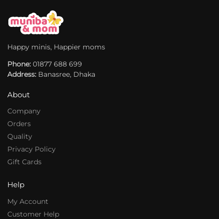
t
a
i
t
v
i
e
v
Happy minis, Happier moms
:
e
Phone:
:
01877 688 699
Address:
Banasree, Dhaka
About
Company
Orders
Quality
Privacy Policy
Gift Cards
Help
My Account
Customer Help