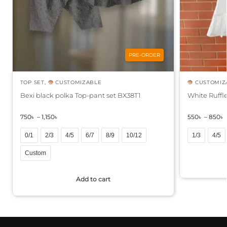
PRE-ORDER
TOP SET
,
CUSTOMIZABLE
CUSTOMIZ
Bexi black polka Top-pant set BX38T1
White Ruffl
750
৳
–
1,150
৳
550
৳
–
850
৳
0/1
2/3
4/5
6/7
8/9
10/12
1/3
4/5
A
Custom
l
A
t
Add to cart
l
e
t
r
e
n
r
a
n