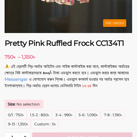
PRE-ORDER
Pretty Pink Ruffled Frock CC134T1
750
৳
–
1,350
৳
এই ড্রেসটি প্রি-অর্ডার আইটেম এবং সাইজ কাস্টমাইজ করা যাবে, কাস্টমাইজড অর্ডারের
ক্ষেত্রে নিউ কাস্টমারদেরকে
৫০০/-
টাকা এডভান্স করতে হবে। এডভান্স করার জন্য আমাদের
Messenger
এ যোগাযোগ করুন প্লিজ। এডভান্স কনফার্ম হওয়ার পর অর্ডার প্রসেস হবে
ইনশাআল্লাহ। প্রি-অর্ডার ড্রেস গুলোর ডেলিভারি টাইম
১২-১৫
দিন
Size:
No selection:
0/1
:
750
৳
1.5-2
:
850
৳
3-4
:
990
৳
5-6
:
1,090
৳
7-8
:
1,190
৳
9-13
:
1,350
৳
Custom
:
0
৳