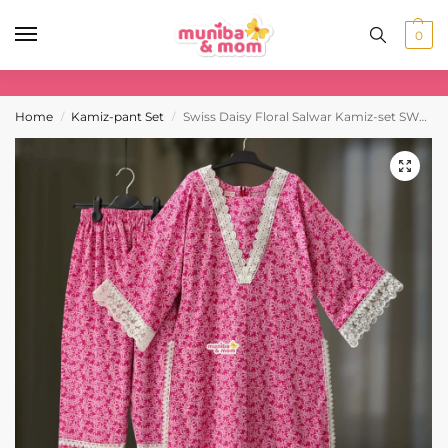
0
Home
Kamiz-pant Set
Swiss Daisy Floral Salwar Kamiz-set SW3T2
/
/