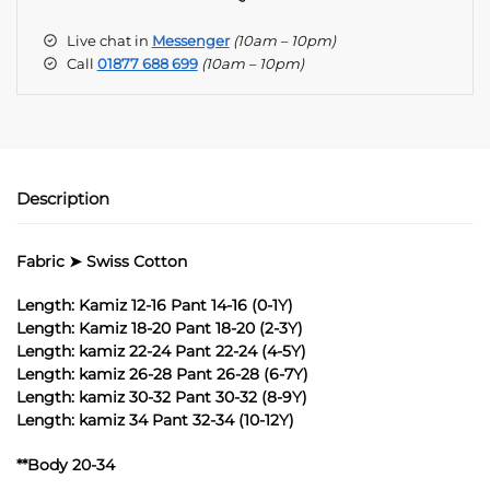
e
Live chat in
Messenger
(10am – 10pm)
r
Call
01877 688 699
(10am – 10pm)
n
a
t
i
v
e
Description
:
Fabric ➤ Swiss Cotton
Length: Kamiz 12-16 Pant 14-16 (0-1Y)
Length: Kamiz 18-20 Pant 18-20 (2-3Y)
Length: kamiz 22-24 Pant 22-24 (4-5Y)
Length: kamiz 26-28 Pant 26-28 (6-7Y)
Length: kamiz 30-32 Pant 30-32 (8-9Y)
Length: kamiz 34 Pant 32-34 (10-12Y)
**Body 20-34