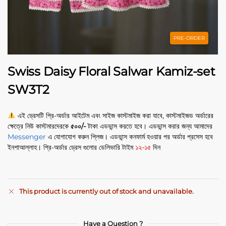
PRE-ORDER
Swiss Daisy Floral Salwar Kamiz-set
SW3T2
এই ড্রেসটি প্রি-অর্ডার আইটেম এবং সাইজ কাস্টমাইজ করা যাবে, কাস্টমাইজড অর্ডারের
ক্ষেত্রে নিউ কাস্টমারদেরকে
৫০০/-
টাকা এডভান্স করতে হবে। এডভান্স করার জন্য আমাদের
Messenger
এ যোগাযোগ করুন প্লিজ। এডভান্স কনফার্ম হওয়ার পর অর্ডার প্রসেস হবে
ইনশাআল্লাহ। প্রি-অর্ডার ড্রেস গুলোর ডেলিভারি টাইম
১২-১৫
দিন
This product is currently out of stock and unavailable.
A
l
t
Have a Question ?