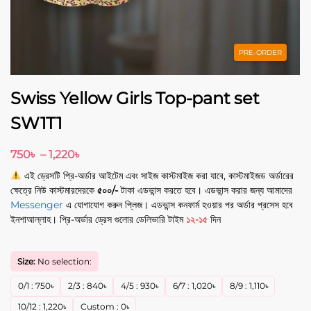
PRE-ORDER
Swiss Yellow Girls Top-pant set
SW1T1
750
৳
–
1,220
৳
এই ড্রেসটি প্রি-অর্ডার আইটেম এবং সাইজ কাস্টমাইজ করা যাবে, কাস্টমাইজড অর্ডারের
ক্ষেত্রে নিউ কাস্টমারদেরকে
৫০০/-
টাকা এডভান্স করতে হবে। এডভান্স করার জন্য আমাদের
Messenger
এ যোগাযোগ করুন প্লিজ। এডভান্স কনফার্ম হওয়ার পর অর্ডার প্রসেস হবে
ইনশাআল্লাহ। প্রি-অর্ডার ড্রেস গুলোর ডেলিভারি টাইম
১২-১৫
দিন
Size:
No selection:
0/1
:
750
৳
2/3
:
840
৳
4/5
:
930
৳
6/7
:
1,020
৳
8/9
:
1,110
৳
10/12
:
1,220
৳
Custom
:
0
৳