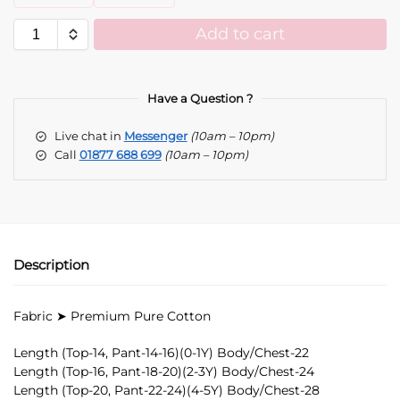
Add to cart
A
l
t
Have a Question ?
e
Live chat in
Messenger
(10am – 10pm)
r
Call
01877 688 699
(10am – 10pm)
n
a
t
i
v
e
Description
:
Fabric ➤ Premium Pure Cotton
Length (Top-14, Pant-14-16)(0-1Y) Body/Chest-22
Length (Top-16, Pant-18-20)(2-3Y) Body/Chest-24
Length (Top-20, Pant-22-24)(4-5Y) Body/Chest-28