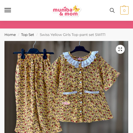
0
Home
Top Set
Swiss Yellow Girls Top-pant set SW1T1
/
/