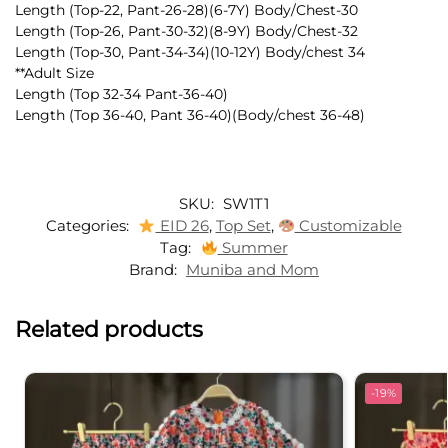
Length (Top-22, Pant-26-28)(6-7Y) Body/Chest-30
Length (Top-26, Pant-30-32)(8-9Y) Body/Chest-32
Length (Top-30, Pant-34-34)(10-12Y) Body/chest 34
**Adult Size
Length (Top 32-34 Pant-36-40)
Length (Top 36-40, Pant 36-40)(Body/chest 36-48)
SKU:
SW1T1
Categories:
EID 26
,
Top Set
,
Customizable
Tag:
Summer
Brand:
Muniba and Mom
Related products
-19%